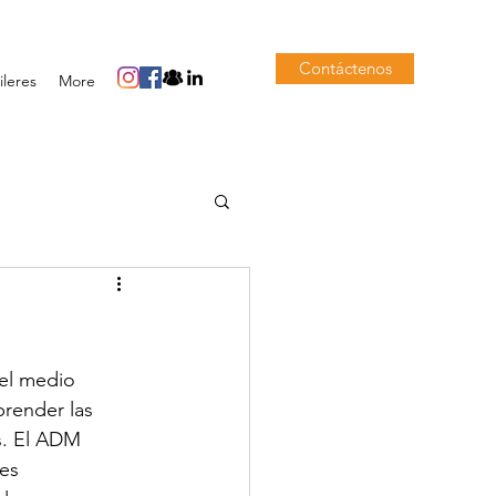
Contáctenos
ileres
More
 el medio 
render las 
s. El ADM 
es 