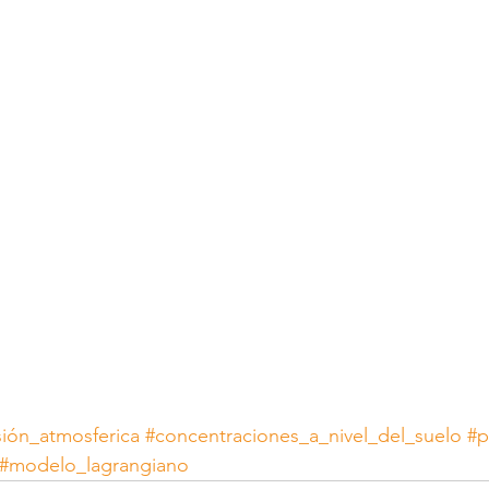
ión_atmosferica
#concentraciones_a_nivel_del_suelo
#p
#modelo_lagrangiano