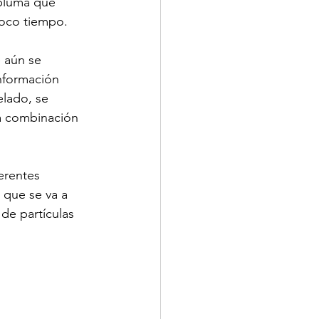
 pluma que 
poco tiempo.
 aún se 
información 
elado, se 
na combinación 
erentes 
 que se va a 
de partículas 